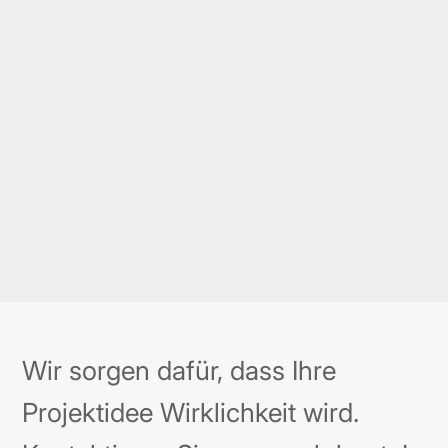
In der vernetzten Welt von heute sind
APIs – die Brücken zwischen
verschiedenen Softwaresystemen –
unerlässlich. Sie ermöglichen es uns,…
Mehr erfahren →
Wir sorgen dafür, dass Ihre
Projektidee Wirklichkeit wird.