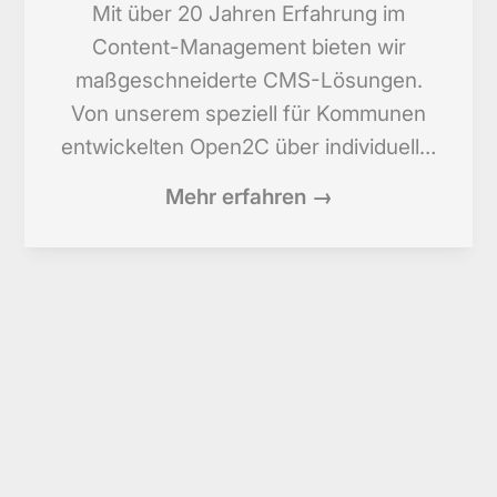
Mit über 20 Jahren Erfahrung im
Content-Management bieten wir
maßgeschneiderte CMS-Lösungen.
Von unserem speziell für Kommunen
entwickelten Open2C über individuell…
Mehr erfahren →
Cloud
Die Cloud bietet unvergleichliche
Skalierbarkeit und Flexibilität für Ihr
Geschäft. Nutzen Sie unsere Expertise,
um punktuell Rechenkapazitäten und